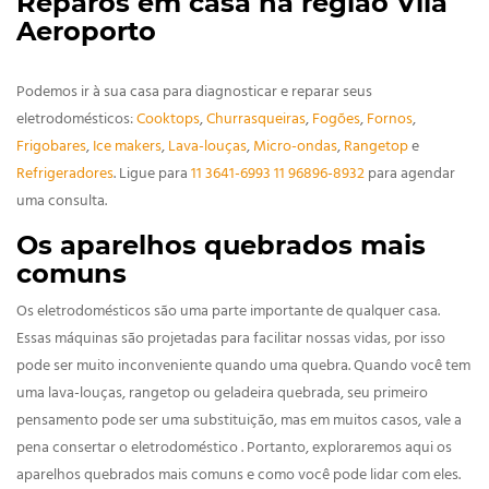
Reparos em casa na região Vila
Aeroporto
Podemos ir à sua casa para diagnosticar e reparar seus
eletrodomésticos:
Cooktops
,
Churrasqueiras
,
Fogões
,
Fornos
,
Frigobares
,
Ice makers
,
Lava-louças
,
Micro-ondas
,
Rangetop
e
Refrigeradores
. Ligue para
11 3641-6993
11 96896-8932
para agendar
uma consulta.
Os aparelhos quebrados mais
comuns
Os eletrodomésticos são uma parte importante de qualquer casa.
Essas máquinas são projetadas para facilitar nossas vidas, por isso
pode ser muito inconveniente quando uma quebra. Quando você tem
uma lava-louças, rangetop ou geladeira quebrada, seu primeiro
pensamento pode ser uma substituição, mas em muitos casos, vale a
pena consertar o eletrodoméstico . Portanto, exploraremos aqui os
aparelhos quebrados mais comuns e como você pode lidar com eles.