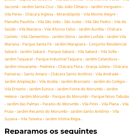
Sacomã
-
Jardim Santa Cruz
-
São João Clímaco
-
Jardim Vergueiro
-
Vila Peres
-
Chácara Inglesa
-
Mirandópolis
-
Vila Monte Alegre
-
Planalto Paulista
-
Vila São João
-
São Judas
-
Vila São Pedro
-
Vila da
Saúde
-
Vila Mariana
-
Vila Afonso Celso
-
Jardim Aurélia
-
Chácara
Castelo
-
Vila Clementino
-
Jardim Glória
-
Jardim Lutfala
-
Jardim Vila
Mariana
-
Parque Santa Fé
-
Jardim Marajoara
-
Conjunto Residencial
Sabará
-
Jardim Sabará
-
Parque Sabará
-
Vila Sabará
-
Vila Sofia
-
Jardim Taquaral
-
Parque Industrial Taquara
-
Jardim Catanduva
-
Jardim Umuarama
-
Pedreira
-
Chácara Flora
-
Granja Julieta
-
Chácara
Paineiras
-
Santo Amaro
-
Chácara Santo Antônio
-
Vila Andrade
-
Jardim Ampliação
-
Vila Anália
-
Jardim Bronzato
-
Jardim do Colégio
-
Vila Ernesto
-
Jardim Eunice
-
Jardim Fonte do Morumbi
-
Jardim
Helena
-
Jardim Morumbi
-
Parque do Morumbi
-
Parque Novo Taboão
-
Jardim das Palmas
-
Paraíso do Morumbi
-
Vila Pires
-
Vila Plana
-
Vila
Praia
-
Jardim Recanto do Morumbi
-
Jardim Santo Antônio
-
Vila
Suzana
-
Vila Teixeira
-
Jardim Vitória Régia
.
Reparamos os seguintes