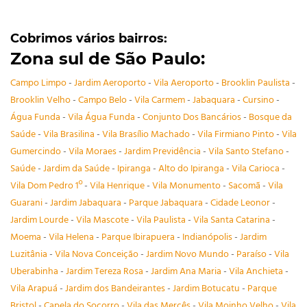
Cobrimos vários bairros:
Zona sul de São Paulo:
Campo Limpo
-
Jardim Aeroporto
-
Vila Aeroporto
-
Brooklin Paulista
-
Brooklin Velho
-
Campo Belo
-
Vila Carmem
-
Jabaquara
-
Cursino
-
Água Funda
-
Vila Água Funda
-
Conjunto Dos Bancários
-
Bosque da
Saúde
-
Vila Brasilina
-
Vila Brasílio Machado
-
Vila Firmiano Pinto
-
Vila
Gumercindo
-
Vila Moraes
-
Jardim Previdência
-
Vila Santo Stefano
-
Saúde
-
Jardim da Saúde
-
Ipiranga
-
Alto do Ipiranga
-
Vila Carioca
-
Vila Dom Pedro 1º
-
Vila Henrique
-
Vila Monumento
-
Sacomã
-
Vila
Guarani
-
Jardim Jabaquara
-
Parque Jabaquara
-
Cidade Leonor
-
Jardim Lourde
-
Vila Mascote
-
Vila Paulista
-
Vila Santa Catarina
-
Moema
-
Vila Helena
-
Parque Ibirapuera
-
Indianópolis
-
Jardim
Luzitânia
-
Vila Nova Conceição
-
Jardim Novo Mundo
-
Paraíso
-
Vila
Uberabinha
-
Jardim Tereza Rosa
-
Jardim Ana Maria
-
Vila Anchieta
-
Vila Arapuá
-
Jardim dos Bandeirantes
-
Jardim Botucatu
-
Parque
Bristol
-
Capela do Socorro
-
Vila das Mercês
-
Vila Moinho Velho
-
Vila