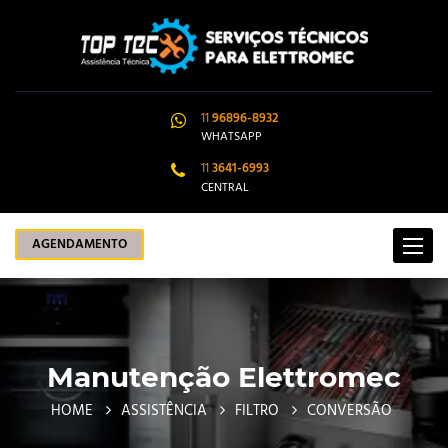
11
96896-8932
WHATSAPP
11
3641-6993
CENTRAL
AGENDAMENTO
Toggle
navigat
Manutenção Elettromec
HOME
ASSISTÊNCIA
FILTRO
CONVERSÃO