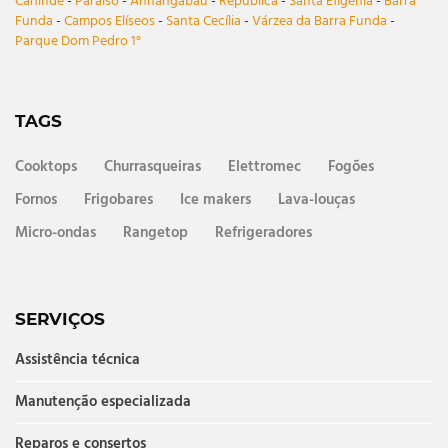
Canindé
-
Paraíso
-
Anhangabaú
-
República
-
Santa Efigênia
-
Barra
Funda
-
Campos Elíseos
-
Santa Cecília
-
Várzea da Barra Funda
-
Parque Dom Pedro 1°
TAGS
Cooktops
Churrasqueiras
Elettromec
Fogões
Fornos
Frigobares
Ice makers
Lava-louças
Micro-ondas
Rangetop
Refrigeradores
SERVIÇOS
Assistência técnica
Manutenção especializada
Reparos e consertos